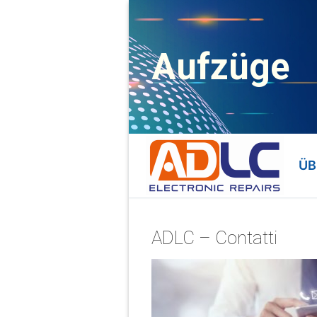
A
ufzüge
ÜB
ADLC – Contatti